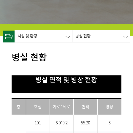
시설 및 환경
병실 현황
병실 현황
병실 면적 및 병상 현황
층
호실
가로*세로
면적
병상
101
6.0*9.2
55.20
6