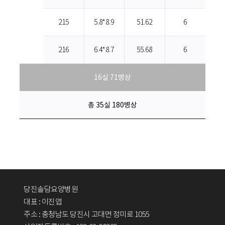
215
5.8*8.9
51.62
6
216
6.4*8.7
55.68
6
16실 71병상
총 35실 180병상
당진솔담요양병원
대표 : 이진엽
주소 : 충청남도 당진시 고대면 정미로 1055