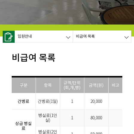
입원안내
비급여 목록
비급여 목록
규격/단위
구분
항목
금액(원)
비고
(회,개,병)
간병료
간병료(1일)
1
20,000
병실료(1인
1
80,000
실)
상급 병실
료
병실료(2인