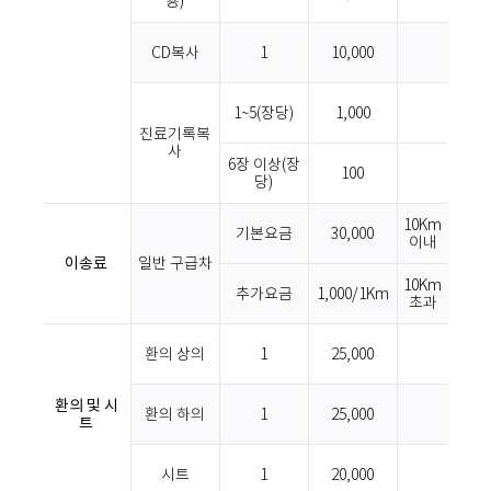
용)
CD복사
1
10,000
1~5(장당)
1,000
진료기록복
사
6장 이상(장
100
당)
10Km
기본요금
30,000
이내
이송료
일반 구급차
10Km
추가요금
1,000/1Km
초과
환의 상의
1
25,000
환의 및 시
환의 하의
1
25,000
트
시트
1
20,000